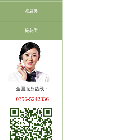
凉席类
提花类
嗡 哇苏
达咧司哇哈
全国服务热线：
0356-5242336