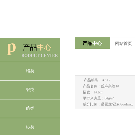
桑蚕丝和汉麻、亚麻、
p
产品
中心
网站首页
产品
中心
RODUCT CENTER
绉类
产品编号：XS12
产品名称：丝麻条绉1#
缎类
幅宽：142cm
平方米克重：84g/㎡
成分比例：桑蚕丝/亚麻/coolmax 35
纺类
纱类