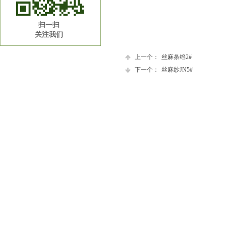
扫一扫
关注我们
上一个：
丝麻条绉2#
下一个：
丝麻纱JN5#