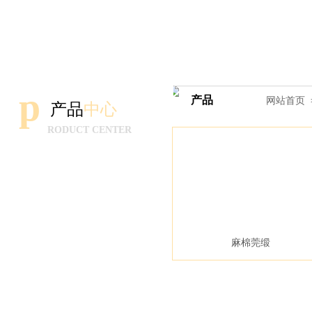
桑蚕丝和汉麻、亚麻、
p
产品
中心
网站首页
产品
中心
RODUCT CENTER
绉类
缎类
麻棉莞缎
纺类
凉席类