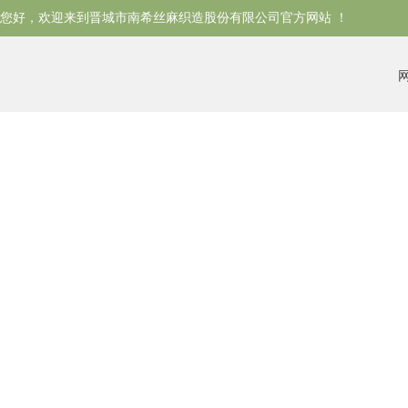
您好，欢迎来到晋城市南希丝麻织造股份有限公司
官方网站 ！
丝麻面料制造企业
丝麻面
多品种，小批量，快交